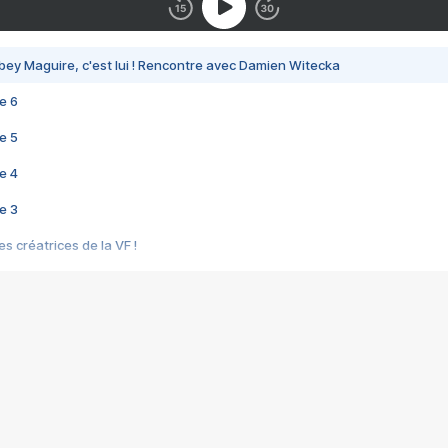
bey Maguire, c'est lui ! Rencontre avec Damien Witecka
e 6
e 5
e 4
e 3
s créatrices de la VF !
e 2
e 1
e Mektoub My Love arrive enfin ! Rencontre avec Shaïn Boumedine et Sal
i : après Toni en famille
elle réalise le bouleversant Dites lui que je l'aime