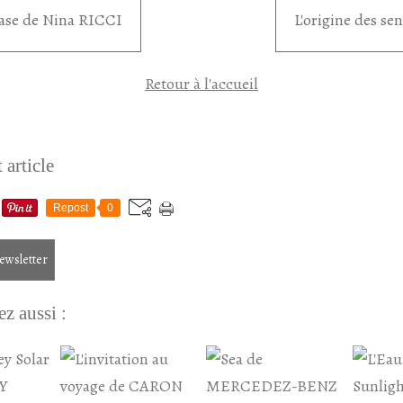
tase de Nina RICCI
L'origine des se
Retour à l'accueil
 article
Repost
0
newsletter
z aussi :