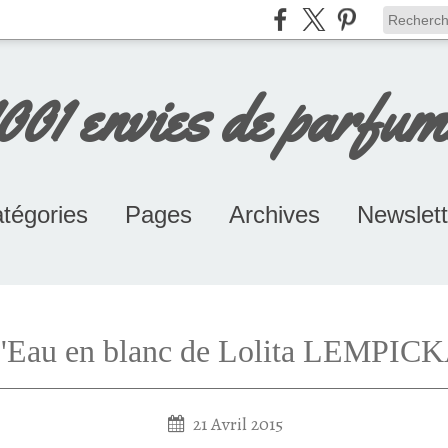
1001 envies de parfum
tégories
Pages
Archives
Newslett
patchouli (124)
Parfums (107)
jasmin (150)
vanille (120)
rose (150)
A comme les parfums...
Album - Dolce et Gabbana
Album - LEMPICKA Lolita
B comme les parfums...
C comme les parfums...
C comme Les parfums CARTI
C comme Les parfums CHANE
D comme Christian DIOR
D comme les parfums...
E & F comme les parfums...
G comme La Maison GUERLAI
G comme les parfums...
G comme Les Parfums GUCCI
H, I & J comme les parfums...
K comme les parfums...
M comme les parfums...
N & O comme Les parfums...
P comme les parfums...
R comme les parfums...
R comme Les parfums ROCHA
R comme Paco RABANNE
S comme Yves Saint Laurent
SOMMAIRE: Envie de Parfums.
W, Y & Z comme les parfums...
K comme Calvin KLEIN
L comme les parfums...
V comme VALENTINO
G comme GIVENCHY
Album - Dior Christian
R comme Nina RICCI
Les parfums SISLEY
Album - BOSS Hugo
L comme LACOSTE
V comme VUITTON
Album - Klein Calvin
A comme ARMANI
L comme LANVIN
Album - Guerlain
Album - Lacoste
Album - Armani
Album - Chanel
Album - Azzaro
Album - Bvlgari
Album - Kenzo
2026
2025
2024
2023
2022
2021
2020
2019
2018
2017
2016
2015
2014
2013
2012
2011
'Eau en blanc de Lolita LEMPIC
21 Avril 2015