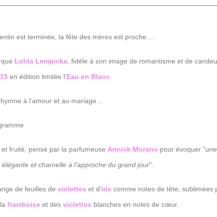
entin est terminée, la fête des mères est proche....
arque
Lolita Lempicka
, fidèle à son image de romantisme et de candeu
15
en édition limitée l’
Eau en Blanc
.
'hymne à l’amour et au mariage...
ogramme
l et fruité, pensé par la parfumeuse
Annick Morano
pour évoquer "
une
élégante et charnelle à l’approche du grand jour
".
nge de feuilles de
violettes
et d’
iris
comme notes de tête, sublimées p
 la
framboise
et des
violettes
blanches en notes de cœur.