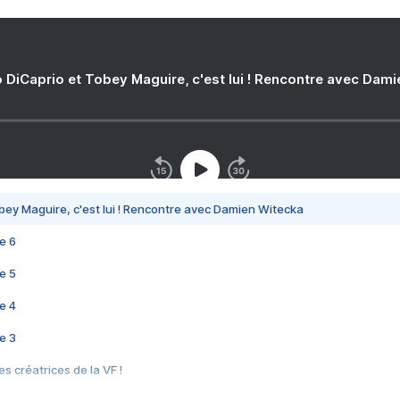
 DiCaprio et Tobey Maguire, c'est lui ! Rencontre avec Dam
bey Maguire, c'est lui ! Rencontre avec Damien Witecka
e 6
e 5
e 4
e 3
s créatrices de la VF !