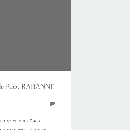
r de Paco RABANNE
…
victoires, mais Paco
poursuivre sa gamme