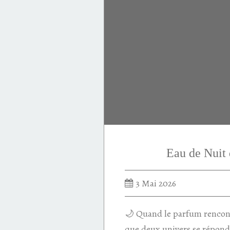
Invictus
puissance
succès
minéral
intense
Elixir
flanker
Eau de Nuit
3 Mai 2026
🌙 Quand le parfum rencont
que deux univers se répond