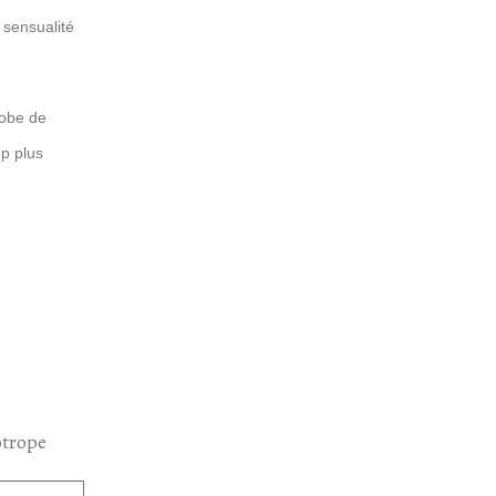
 sensualité
robe de
p plus
otrope