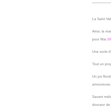
La Saint Val
Ainsi, la m
pour Mai
20
Une sorte d
Tout un pr
Un jus flora
amoureuse, 
Savant méla
douceur de