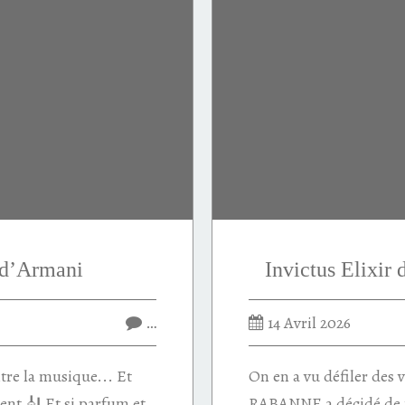
 d’Armani
Invictus Elixi
…
14 Avril 2026
re la musique... Et
On en a vu défiler des 
ent 🎻 Et si parfum et
RABANNE a décidé de 