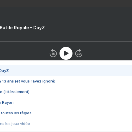
 Battle Royale - DayZ
 DayZ
 a 13 ans (et vous l'avez ignoré)
e (littéralement)
im Rayan
 toutes les règles
s les jeux vidéo