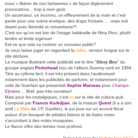
nous « libérer de nos fantasmes » de façon légèrement
provocatrice... trop à mon goût.
Un ascenseur, un inconnu, un effleurement de la main et c'est
partie pour une scène érotique, des draps froissés .... mais soit
disant avec féminité et romantisme?!
C'est sur qu'on est loin de l'image habituelle de Nina Ricci, plutôt
tendre et limite ingénue!
Est-ce que cela va motiver un nouveau public?
Je vous laisse juger en regardant la
vidéo
, version longue sur le
site abcluxe.
La musique illustrant cette publicité est le titre "
Glory Box
" du
groupe anglais
Portishead
issu de l'album
Dummy
sorti en 1994.
Titre au rythme lent, il est très présent dans l'audiovisuel
notamment dans les publicités de parfums, et notamment pour
celle de Guerlain qui présentait
Sophie Marceau
pour
Champs-
Elysées
.... Bref, pas très novateur!
Mais pour les nostalgiques, c'est
ici
sur le site de culture-pub.
Composé par
Francis Kurkdjian
, de la maison
Quest
(il a à son
actif
Le Mâle
de J.P. Gaultier), le jus joue sur un accord floral
autour d’un bouquet de pétales blancs et de baies roses
s’accordant à des notes musquées.
Le flacon offre des teintes rose profond.