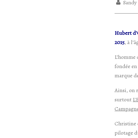
Sandy
Hubert d
2015
, à l’
L’homme d’
fondée e
marque de
Ainsi, on 
surtout
L'
Campagn
Christine 
pilotage 