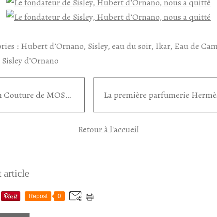
ries :
Hubert d’Ornano
,
Sisley
,
eau du soir
,
Ikar
,
Eau de Ca
 Sisley d’Ornano
Fresh Couture de MOSCHINO
Retour à l'accueil
 article
Repost
0