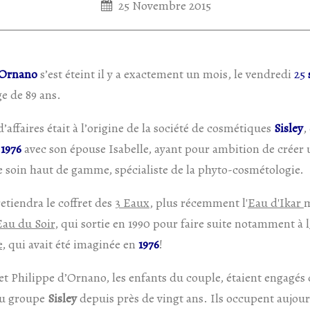
25 Novembre 2015
’Ornano
s’est éteint il y a exactement un mois, le vendredi
25
âge de 89 ans.
affaires était à l’origine de la société de cosmétiques
Sisley
,
n
1976
avec son épouse Isabelle, ayant pour ambition de créer
 soin haut de gamme, spécialiste de la phyto-cosmétologie.
retiendra le coffret des
3 Eaux
, plus récemment l'
Eau d'Ikar
m
Eau du Soir
, qui sortie en 1990 pour faire suite notamment à l
e
, qui avait été imaginée en
1976
!
et Philippe d’Ornano, les enfants du couple, étaient engagés 
du groupe
Sisley
depuis près de vingt ans. Ils occupent aujou