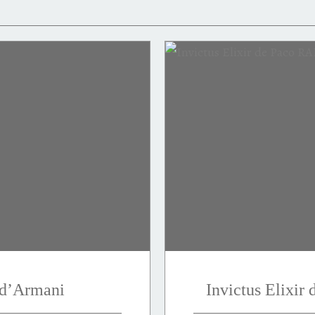
 d’Armani
Invictus Elixi