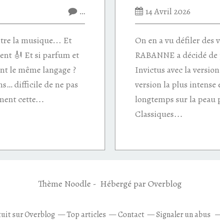
…
14 Avril 2026
re la musique... Et
On en a vu défiler des 
ent 🎻 Et si parfum et
RABANNE a décidé de 
nt le même langage ?
Invictus avec la version E
s… difficile de ne pas
version la plus intense 
ement cette...
longtemps sur la peau p
Classiques...
Thème Noodle - Hébergé par
Overblog
tuit sur Overblog
Top articles
Contact
Signaler un abus