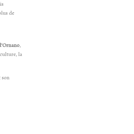
is
plus de
 d’Ornano
,
culture, la
t son