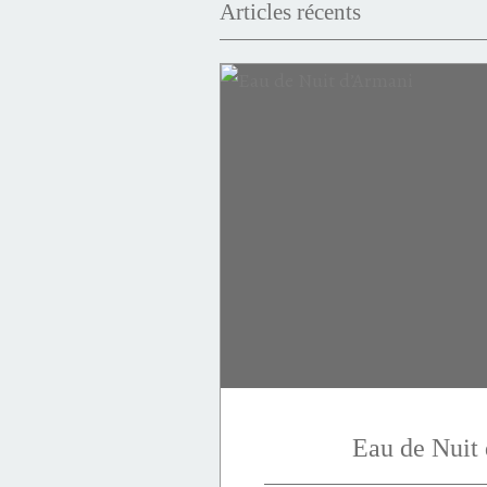
Articles récents
Victoire
Invictus
puissance
succès
minéral
intense
Elixir
flanker
Eau de Nuit