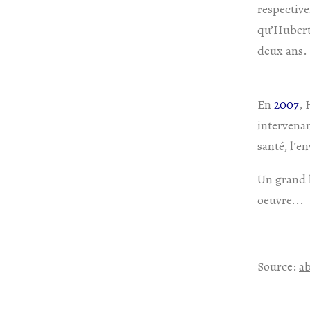
respective
qu’Hubert 
deux ans.
En
2007
, 
intervenan
santé, l’e
Un grand 
oeuvre...
Source:
a