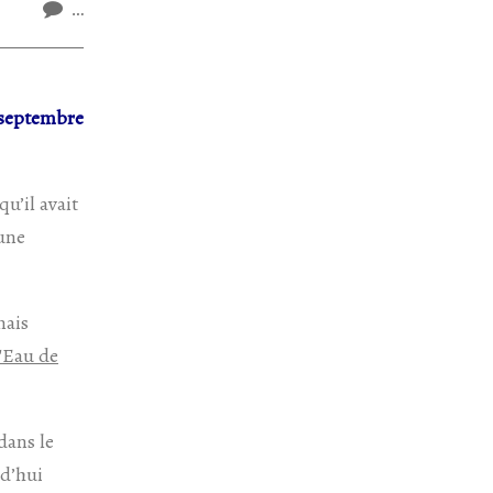
…
septembre
 qu’il avait
 une
ais
'Eau de
dans le
rd’hui