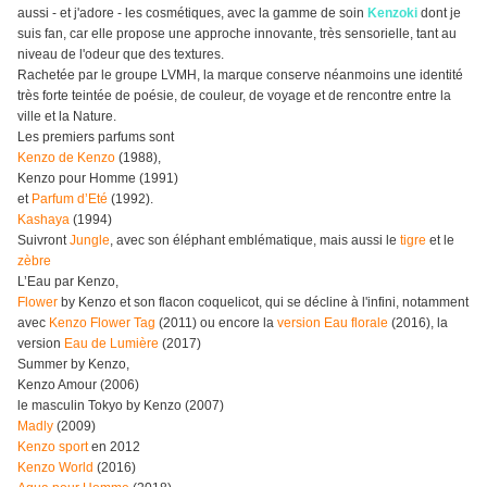
aussi - et j'adore - les cosmétiques, avec la gamme de soin
Kenzoki
dont je
suis fan, car elle propose une approche innovante, très sensorielle, tant au
niveau de l'odeur que des textures.
Rachetée par le groupe LVMH, la marque conserve néanmoins une identité
très forte teintée de poésie, de couleur, de voyage et de rencontre entre la
ville et la Nature.
Les premiers parfums sont
Kenzo de Kenzo
(1988),
Kenzo pour Homme (1991)
et
Parfum d’Eté
(1992).
Kashaya
(1994)
Suivront
Jungle
, avec son éléphant emblématique, mais aussi le
tigre
et le
zèbre
L’Eau par Kenzo,
Flower
by Kenzo et son flacon coquelicot, qui se décline à l'infini, notamment
avec
Kenzo Flower Tag
(2011) ou encore la
version Eau florale
(2016), la
version
Eau de Lumière
(2017)
Summer by Kenzo,
Kenzo Amour (2006)
le masculin Tokyo by Kenzo (2007)
Madly
(2009)
Kenzo sport
en 2012
Kenzo World
(2016)