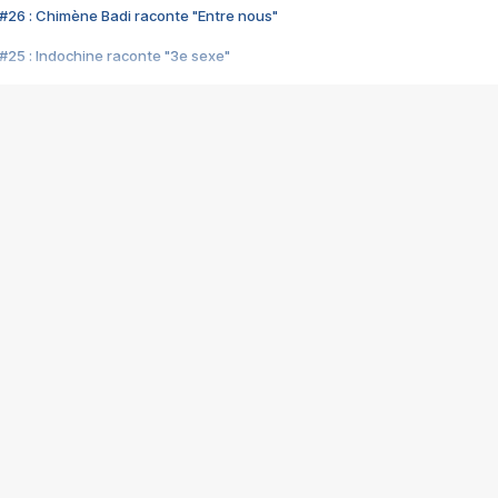
#26 : Chimène Badi raconte "Entre nous"
#25 : Indochine raconte "3e sexe"
#24 : Zaho raconte "C'est chelou"
#23 : Patrick Bruel raconte "Au café des délices"
#22 : Kyo raconte "Le chemin"
#21 : Nolwenn Leroy raconte "Cassé"
#20 : Patrick Hernandez raconte "Born to be alive"
#19 : Lorie raconte "Près de moi"
#18 : Michael Jones raconte "A nos actes manqués" (avec Jean-Jacque
#17 : Khaled raconte "Aïcha"
#16 : Corneille raconte "Parce qu'on vient de loin"
#15 : Indochine raconte "L'aventurier"
14 : Lorie raconte "Sur un air latino"