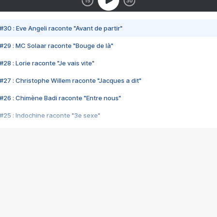
#30 : Eve Angeli raconte "Avant de partir"
#29 : MC Solaar raconte "Bouge de là"
28 : Lorie raconte "Je vais vite"
#27 : Christophe Willem raconte "Jacques a dit"
#26 : Chimène Badi raconte "Entre nous"
#25 : Indochine raconte "3e sexe"
#24 : Zaho raconte "C'est chelou"
#23 : Patrick Bruel raconte "Au café des délices"
#22 : Kyo raconte "Le chemin"
#21 : Nolwenn Leroy raconte "Cassé"
#20 : Patrick Hernandez raconte "Born to be alive"