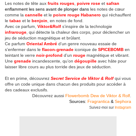
Les notes de tête aux
fruits rouges
,
poivre rose
et
safran
enflamment les sens avant de plonger dans
les notes de cœur
comme la
cannelle
et le
poivre rouge Habanero
qui réchauffent
le
tabac
et le
benjoin
, en notes de fond.
Avec ce parfum,
Viktor&Rolf
s’inspire de la technologie
infrarouge
, qui détecte la chaleur des corps, pour déclencher un
jeu de séduction magnétique et brûlant.
Ce parfum
Oriental Ambré
d’un genre nouveau essaie de
s'enfermer dans le
flacon-grenade
iconique de
SPICEBOMB
en
teintant le verre
noir-profond
d’un
rouge
magnétique et vibrant.
Une
grenade
incandescente, qu’on
dégoupille
avec hâte pour
laisser libre cours au plus torride des jeux de séduction.
Et en prime, découvrez
Secret Service de Viktor & Rolf
qui vous
offre un code unique dans chacun des produits pour accéder à
des cadeaux exclusifs.
Découvrez aussi
Flowerbomb Dew de
Viktor & Rolf
.
Sources:
Fragrantica
&
Sephora
Suivez-moi sur
Instagram