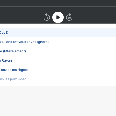
 DayZ
 a 13 ans (et vous l'avez ignoré)
e (littéralement)
im Rayan
 toutes les règles
s les jeux vidéo
us choquant de Rockstar ? - Le scandale BULLY
e plus moche de Steam
du RÊVE tourne au CAUCHEMAR