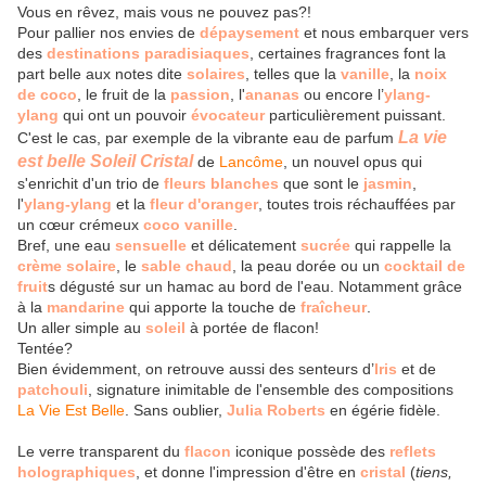
Vous en rêvez, mais vous ne pouvez pas?!
Pour pallier nos envies de
dépaysement
et nous embarquer vers
des
destinations paradisiaques
, certaines fragrances font la
part belle aux notes dite
solaires
, telles que la
vanille
, la
noix
de coco
, le fruit de la
passion
, l'
ananas
ou encore l’
ylang-
ylang
qui ont un pouvoir
évocateur
particulièrement puissant.
La vie
C'est le cas, par exemple de la vibrante eau de parfum
est belle Soleil Cristal
de
Lancôme
, un nouvel opus qui
s'enrichit d'un trio de
fleurs blanches
que sont le
jasmin
,
l'
ylang-ylang
et la
fleur d'oranger
, toutes trois réchauffées par
un cœur crémeux
coco vanille
.
Bref, une eau
sensuelle
et délicatement
sucrée
qui rappelle la
crème solaire
, le
sable chaud
, la peau dorée ou un
cocktail de
fruit
s dégusté sur un hamac au bord de l'eau. Notamment grâce
à la
mandarine
qui apporte la touche de
fraîcheur
.
Un aller simple au
soleil
à portée de flacon!
Tentée?
Bien évidemment, on retrouve aussi des senteurs d’
Iris
et de
patchouli
, signature inimitable de l'ensemble des compositions
La Vie Est Belle
. Sans oublier,
Julia Roberts
en égérie fidèle.
Le verre transparent du
flacon
iconique possède des
reflets
holographiques
, et donne l'impression d'être en
cristal
(
tiens,