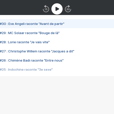
#30 : Eve Angeli raconte "Avant de partir"
#29 : MC Solaar raconte "Bouge de là"
28 : Lorie raconte "Je vais vite"
#27 : Christophe Willem raconte "Jacques a dit"
#26 : Chimène Badi raconte "Entre nous"
#25 : Indochine raconte "3e sexe"
#24 : Zaho raconte "C'est chelou"
#23 : Patrick Bruel raconte "Au café des délices"
#22 : Kyo raconte "Le chemin"
#21 : Nolwenn Leroy raconte "Cassé"