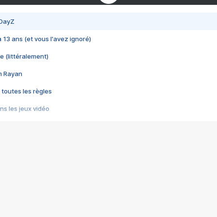
 DayZ
 a 13 ans (et vous l'avez ignoré)
e (littéralement)
im Rayan
 toutes les règles
s les jeux vidéo
us choquant de Rockstar ? - Le scandale BULLY
e plus moche de Steam
du RÊVE tourne au CAUCHEMAR
pendant 8 heures
it… à tort
umiliés par un jeu vidéo