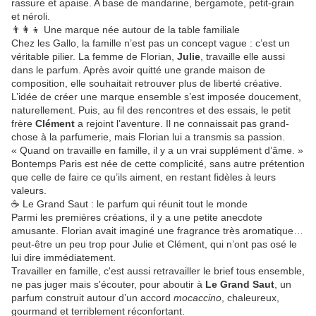
rassure et apaise. A base de mandarine, bergamote, petit-grain
et néroli.
👨‍👩‍👦 Une marque née autour de la table familiale
Chez les Gallo, la famille n’est pas un concept vague : c’est un
véritable pilier. La femme de Florian,
Julie
, travaille elle aussi
dans le parfum. Après avoir quitté une grande maison de
composition, elle souhaitait retrouver plus de liberté créative.
L’idée de créer une marque ensemble s’est imposée doucement,
naturellement. Puis, au fil des rencontres et des essais, le petit
frère
Clément
a rejoint l’aventure. Il ne connaissait pas grand-
chose à la parfumerie, mais Florian lui a transmis sa passion.
« Quand on travaille en famille, il y a un vrai supplément d’âme. »
Bontemps Paris est née de cette complicité, sans autre prétention
que celle de faire ce qu’ils aiment, en restant fidèles à leurs
valeurs.
☕ Le Grand Saut : le parfum qui réunit tout le monde
Parmi les premières créations, il y a une petite anecdote
amusante. Florian avait imaginé une fragrance très aromatique…
peut-être un peu trop pour Julie et Clément, qui n’ont pas osé le
lui dire immédiatement.
Travailler en famille, c'est aussi retravailler le brief tous ensemble,
ne pas juger mais s'écouter, pour aboutir à
Le Grand Saut
, un
parfum construit autour d’un accord
mocaccino
, chaleureux,
gourmand et terriblement réconfortant.