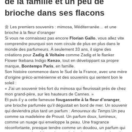
de la famille et un peu de
brioche dans ses flacons
🌼 Les premiers souvenirs : mimosa, Méditerranée… et une
brioche à la fleur d’oranger
Si vous ne connaissez pas encore
Florian Gallo
, vous allez vite
comprendre pourquoi son nom circule de plus en plus dans le
monde des parfumeurs. À seulement 33 ans, il signe des
créations pour
Zadig & Voltaire
comme Zadig et le flanker
Flower Ikebana Indigo
Kenzo
, tout en développant sa propre
marque,
Bontemps Paris
, en famille.
Son histoire commence dans le Sud de la France, avec une mère
d'origine gréco-arménienne et des souvenirs qui sentent bon le
soleil :
« J’ai un souvenir très fort du mimosa qui fleurissait près de chez
mon grand-père, sur les hauteurs de Cannes. »
Et puis il y a cette fameuse
fougassette à la fleur d’oranger
,
une brioche parfumée qu’il dégustait en bord de mer. Un souvenir
qui deviendra plus tard un parfum :
Amoureux du Temps
.Un peu
comme sa madeleine de Proust. Un parfum doux, lumineux,
comme un nuage qui enveloppe la peau. Une fragrance
réconfortante, presque tendre comme un doudou, un parfum qui