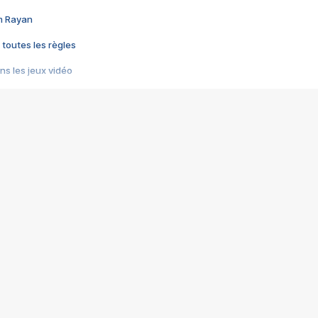
im Rayan
 toutes les règles
s les jeux vidéo
us choquant de Rockstar ? - Le scandale BULLY
e plus moche de Steam
du RÊVE tourne au CAUCHEMAR
pendant 8 heures
it… à tort
umiliés par un jeu vidéo
ire - Final Fantasy 8
ti un empire - Age of Empires
story DOFUS