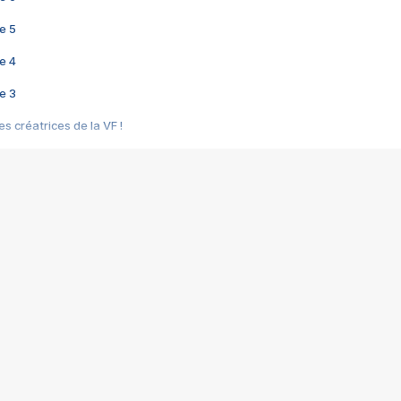
e 5
e 4
e 3
s créatrices de la VF !
e 2
e 1
e Mektoub My Love arrive enfin ! Rencontre avec Shaïn Boumedine et Sal
i : après Toni en famille
elle réalise le bouleversant Dites lui que je l'aime
ais ! Rencontre autour de Vie privée de Rebecca Zlotowski
 de Marguerite, Grave... Rencontre avec Ella Rumpf
 Les Rêveurs, un film intime sur la santé mentale