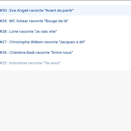
#30 : Eve Angeli raconte "Avant de partir"
#29 : MC Solaar raconte "Bouge de là"
28 : Lorie raconte "Je vais vite"
#27 : Christophe Willem raconte "Jacques a dit"
#26 : Chimène Badi raconte "Entre nous"
#25 : Indochine raconte "3e sexe"
#24 : Zaho raconte "C'est chelou"
#23 : Patrick Bruel raconte "Au café des délices"
#22 : Kyo raconte "Le chemin"
#21 : Nolwenn Leroy raconte "Cassé"
#20 : Patrick Hernandez raconte "Born to be alive"
#19 : Lorie raconte "Près de moi"