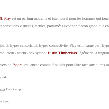
08
,
Play
est un parfum moderne et intemporel pour les hommes qui joue 
s sensations visuelles, tactiles, parfumées avec son flacon graphique e
iberté, hyper-sensorialité, hyper-connectivité, Play est incarné par l'hyp
roducteur / acteur / sex symbol
Justin Timberlake
, égérie de la fragra
a version "
sport
" est lancée comme il se doit pour faire face aux autres 
port
bana
The One Sport
 Sport