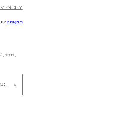
GIVENCHY
 sur
Instagram
té
,
2012
,
Bvlgari Man de BVLGARI