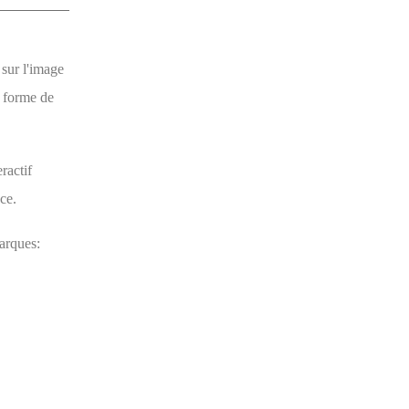
sur l'image
n forme de
eractif
nce.
marques: