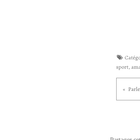
Catégo
sport
,
ama
Partager cet