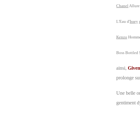
Chanel
Allure
L'Eau d'
Issey
Kenzo
Homme
Boss Bottled 
ainsi,
Given
prolonge su
Une belle on
gentiment d