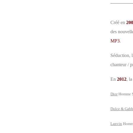
Créé en
20
des nouvelle
MP3
.
Séduction, l
chanteur / p
En
2012
, l
Dior
Homme S
Dolce & Gab
Lanvin
Homme