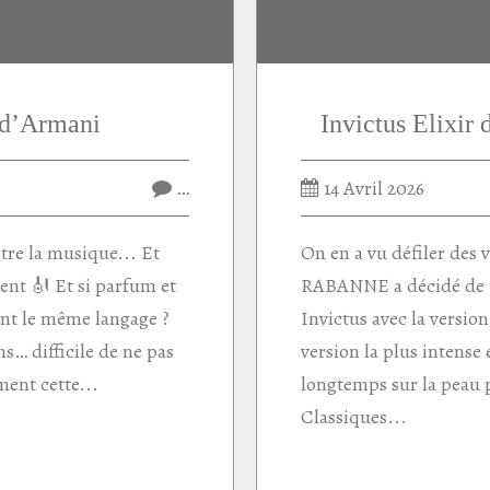
 d’Armani
Invictus Elixi
…
14 Avril 2026
re la musique... Et
On en a vu défiler des 
ent 🎻 Et si parfum et
RABANNE a décidé de 
nt le même langage ?
Invictus avec la version E
s… difficile de ne pas
version la plus intense 
ement cette...
longtemps sur la peau p
Classiques...