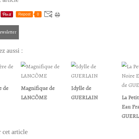
Repost
0
newsletter
z aussi :
e de
Magnifique de
Idylle de
LANCÔME
GUERLAIN
La Peti
Eau Fra
GUERL
cet article