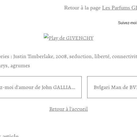
Retour à la page
Les Parfums 
Suivez-moi
ries :
Justin Timberlake
,
2008
,
seduction
,
liberté
,
connectivi
rys
,
agrumes
Parlez-moi d'amour de John GALLIANO
Retour à l'accueil
 article