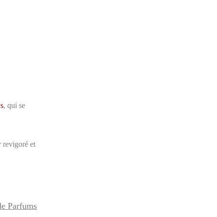
s
, qui se
r revigoré et
e Parfums