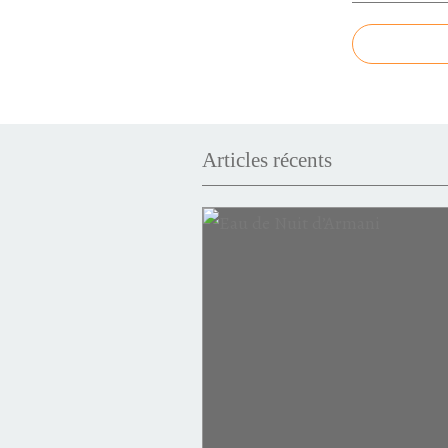
Articles récents
Victoire
Invictus
puissance
succès
minéral
intense
Elixir