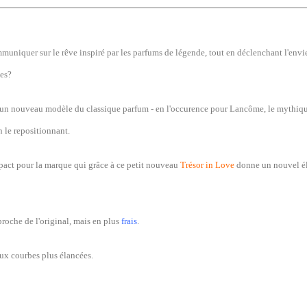
niquer sur le rêve inspiré par les parfums de légende, tout en déclenchant l'envi
es?
un nouveau modèle du classique parfum - en l'occurence pour Lancôme, le mythiq
n le repositionnant.
act pour la marque qui grâce à ce petit nouveau
Trésor in Love
donne un nouvel él
proche de l'original, mais en plus
frais
.
aux courbes plus élancées.