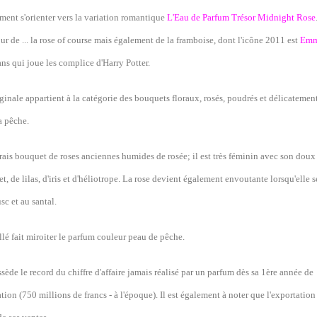
ment s'orienter vers la variation romantique
L'Eau de Parfum Trésor Midnight Rose
ur de ... la rose of course mais également de la framboise, dont l'icône 2011 est
Emm
ans qui joue les complice d'Harry Potter.
ginale appartient à la catégorie des bouquets floraux, rosés, poudrés et délicatement
la pêche.
frais bouquet de roses anciennes humides de rosée; il est très féminin avec son dou
t, de lilas, d'iris et d'héliotrope. La rose devient également envoutante lorsqu'elle 
sc et au santal.
llé fait miroiter le parfum couleur peau de pêche.
ède le record du chiffre d'affaire jamais réalisé par un parfum dès sa 1ère année de
ion (750 millions de francs - à l'époque). Il est également à noter que l'exportation