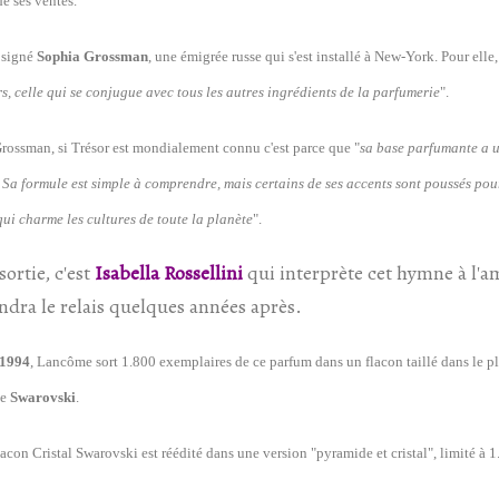
e ses ventes.
 signé
Sophia Grossman
, une émigrée russe qui s'est installé à New-York. Pour elle,
rs, celle qui se conjugue avec tous les autres ingrédients de la parfumerie
".
rossman, si Trésor est mondialement connu c'est parce que "
sa base parfumante a u
. Sa formule est simple à comprendre, mais certains de ses accents sont poussés pou
ui charme les cultures de toute la planète
".
sortie, c'est
Isabella Rossellini
qui interprète cet hymne à l'
dra le relais quelques années après.
1994
, Lancôme sort 1.800 exemplaires de ce parfum dans un flacon taillé dans le p
de
Swarovski
.
Flacon Cristal Swarovski est réédité dans une version "pyramide et cristal", limité à 