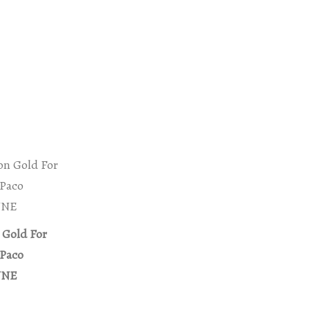
 Gold For
 Paco
NNE