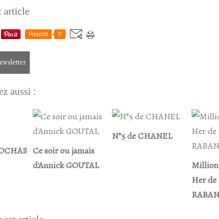
 article
Repost
0
newsletter
z aussi :
N°5 de CHANEL
ROCHAS
Ce soir ou jamais
d'Annick GOUTAL
Million
Her de
RABA