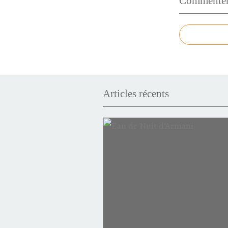
Commenter 
Articles récents
Victoire
Invictus
puissance
succès
minéral
intense