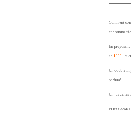
Comment commu
consommatric
En proposant 
en
1990
- et e
Un double imp
parfum!
Un jus certes 
Et un flacon 