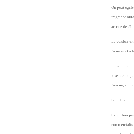
On peut égale
fragrance auto
actrice de 21 
La version ori
l'abricot et à 
Il évoque un 
rose, de mugue
l'ambre, au mu
Son flacon tai
Ce parfum poss
commercialisat