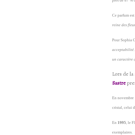
près de 87 % d
Ce parfum est
reine des fleu
Pour Sophia G
acceptabilité
un caractère q
Lors de la 
Sastre
pren
En novembre
cristal, celui 
En
1995
, le 
exemplaires.