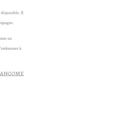
t disponible.
Il
compagne.
omme un
 d'embaumer à
s LANCOME