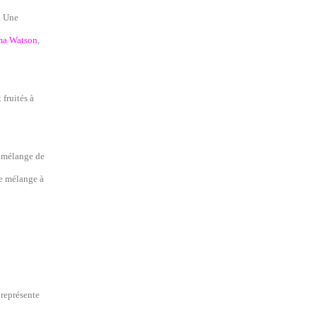
. Une
a Watson
,
 fruités à
x mélange de
se mélange à
 représente