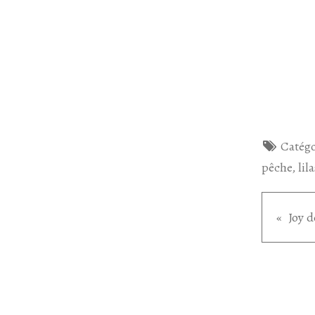
Catégo
pêche
,
lila
Joy 