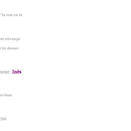
 "
la rose est la
ne très large
r lui donner
amour.
Inès
lus beau
1.500