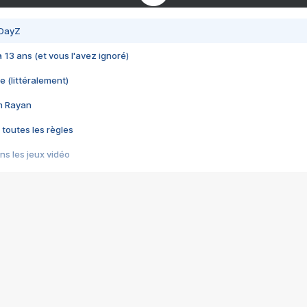
 DayZ
 a 13 ans (et vous l'avez ignoré)
e (littéralement)
im Rayan
 toutes les règles
s les jeux vidéo
us choquant de Rockstar ? - Le scandale BULLY
e plus moche de Steam
du RÊVE tourne au CAUCHEMAR
pendant 8 heures
it… à tort
umiliés par un jeu vidéo