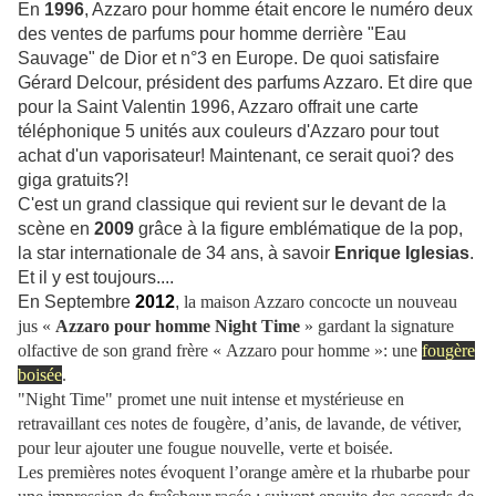
En
1996
, Azzaro pour homme était encore le numéro deux
des ventes de parfums pour homme
derrière "Eau
Sauvage" de Dior et n°3 en Europe. De quoi satisfaire
Gérard Delcour, président des parfums Azzaro. Et dire que
pour la Saint Valentin 1996, Azzaro offrait une carte
téléphonique 5 unités aux couleurs d'Azzaro pour tout
achat d'un vaporisateur! Maintenant, ce serait quoi? des
giga gratuits?!
C'est un grand classique qui revient sur le devant de la
scène en
2009
grâce à la figure emblématique de la pop,
la star internationale de 34 ans, à savoir
Enrique Iglesias
.
Et il y est toujours....
En Septembre
2012
,
la maison Azzaro concocte un nouveau
jus «
Azzaro pour homme Night Time
» gardant la signature
olfactive de son grand frère « Azzaro pour homme »: une
fougère
boisée
.
"Night Time" promet une nuit intense et mystérieuse en
retravaillant ces notes de fougère, d’anis, de lavande, de vétiver,
pour leur ajouter une fougue nouvelle, verte et boisée.
Les premières notes évoquent l’orange amère et la rhubarbe pour