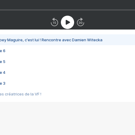
bey Maguire, c'est lui ! Rencontre avec Damien Witecka
e 6
e 5
e 4
e 3
s créatrices de la VF !
e 2
e 1
e Mektoub My Love arrive enfin ! Rencontre avec Shaïn Boumedine et Sal