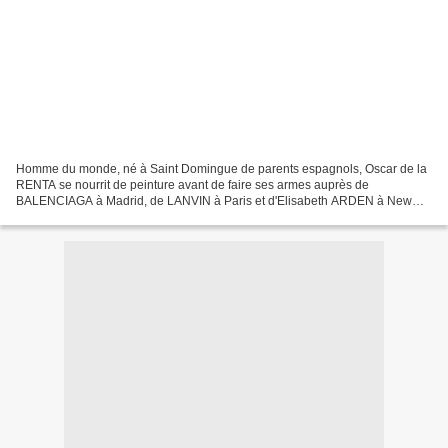
Homme du monde, né à Saint Domingue de parents espagnols, Oscar de la
RENTA se nourrit de peinture avant de faire ses armes auprès de
BALENCIAGA à Madrid, de LANVIN à Paris et d'Elisabeth ARDEN à New
York. Ainsi devient-il citoyen du monde avec un cœur...