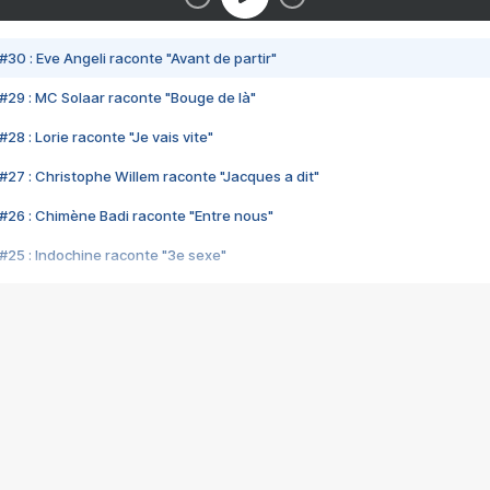
#30 : Eve Angeli raconte "Avant de partir"
#29 : MC Solaar raconte "Bouge de là"
28 : Lorie raconte "Je vais vite"
#27 : Christophe Willem raconte "Jacques a dit"
#26 : Chimène Badi raconte "Entre nous"
#25 : Indochine raconte "3e sexe"
#24 : Zaho raconte "C'est chelou"
#23 : Patrick Bruel raconte "Au café des délices"
#22 : Kyo raconte "Le chemin"
#21 : Nolwenn Leroy raconte "Cassé"
#20 : Patrick Hernandez raconte "Born to be alive"