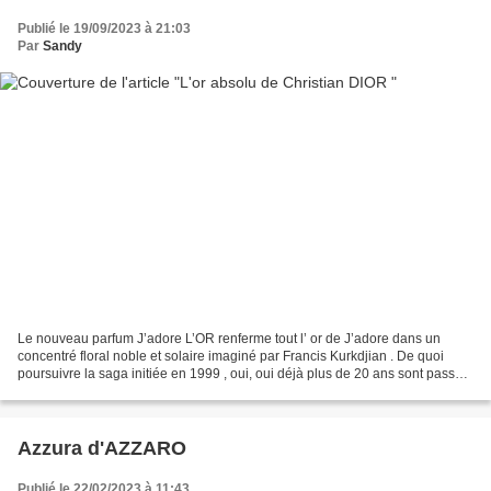
Publié le 19/09/2023 à 21:03
Par
Sandy
Le nouveau parfum J’adore L’OR renferme tout l’ or de J’adore dans un
concentré floral noble et solaire imaginé par Francis Kurkdjian . De quoi
poursuivre la saga initiée en 1999 , oui, oui déjà plus de 20 ans sont passés!
Avec Charlize Theron fidèle...
Azzura d'AZZARO
Publié le 22/02/2023 à 11:43