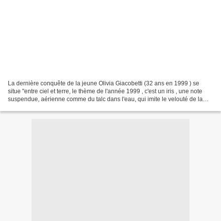
La dernière conquête de la jeune Olivia Giacobetti (32 ans en 1999 ) se
situe "entre ciel et terre, le thème de l'année 1999 , c'est un iris , une note
suspendue, aérienne comme du talc dans l'eau, qui imite le velouté de la
peau. Ça sent le lin , c'est...