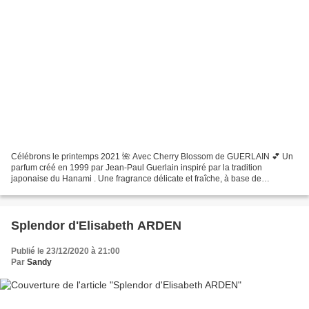
Célébrons le printemps 2021 🌺 Avec Cherry Blossom de GUERLAIN 💕 Un
parfum créé en 1999 par Jean-Paul Guerlain inspiré par la tradition
japonaise du Hanami . Une fragrance délicate et fraîche, à base de
bergamote et thé vert , avec des facettes d' amande...
Splendor d'Elisabeth ARDEN
Publié le 23/12/2020 à 21:00
Par
Sandy