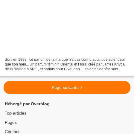
Sorti en 1999 , ce parfum de la marque n'a pas connu autant de splendeur
que son nom... Un parfum féminin Oriental et Floral créé par James Krivda ,
de la maison MANE , et parfois pour Givaudan . Les notes de tête sont
florales avec la Jacinthe , du Wisteria...
Page suivante >
Hébergé par Overblog
Top articles
Pages
Contact