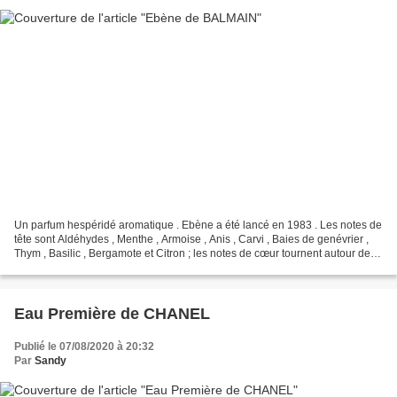
Un parfum hespéridé aromatique . Ebène a été lancé en 1983 . Les notes de
tête sont Aldéhydes , Menthe , Armoise , Anis , Carvi , Baies de genévrier ,
Thym , Basilic , Bergamote et Citron ; les notes de cœur tournent autour des
bois et fleurs avec le...
Eau Première de CHANEL
Publié le 07/08/2020 à 20:32
Par
Sandy