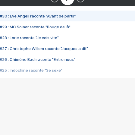
#30 : Eve Angeli raconte "Avant de partir"
#29 : MC Solaar raconte "Bouge de là"
28 : Lorie raconte "Je vais vite"
#27 : Christophe Willem raconte "Jacques a dit"
#26 : Chimène Badi raconte "Entre nous"
#25 : Indochine raconte "3e sexe"
#24 : Zaho raconte "C'est chelou"
#23 : Patrick Bruel raconte "Au café des délices"
#22 : Kyo raconte "Le chemin"
#21 : Nolwenn Leroy raconte "Cassé"
#20 : Patrick Hernandez raconte "Born to be alive"