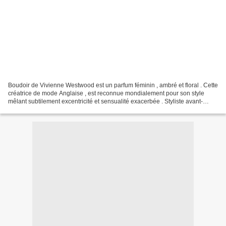
Boudoir de Vivienne Westwood est un parfum féminin , ambré et floral . Cette
créatrice de mode Anglaise , est reconnue mondialement pour son style
mêlant subtilement excentricité et sensualité exacerbée . Styliste avant-
gardiste , elle mélange aisément...