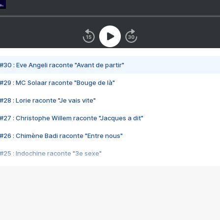
#30 : Eve Angeli raconte "Avant de partir"
#29 : MC Solaar raconte "Bouge de là"
28 : Lorie raconte "Je vais vite"
#27 : Christophe Willem raconte "Jacques a dit"
#26 : Chimène Badi raconte "Entre nous"
#25 : Indochine raconte "3e sexe"
#24 : Zaho raconte "C'est chelou"
#23 : Patrick Bruel raconte "Au café des délices"
#22 : Kyo raconte "Le chemin"