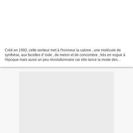
Créé en 1992, cette senteur met à l'honneur la calone , une molécule de
synthèse, aux facettes d' iode , de melon et de concombre , très en vogue à
l'époque mais aussi un peu révolutionnaire car elle lance la mode des
parfums " aquatiques ". Jacques Cavallier...