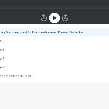
bey Maguire, c'est lui ! Rencontre avec Damien Witecka
e 6
e 5
e 4
e 3
s créatrices de la VF !
e 2
e 1
e Mektoub My Love arrive enfin ! Rencontre avec Shaïn Boumedine et Sal