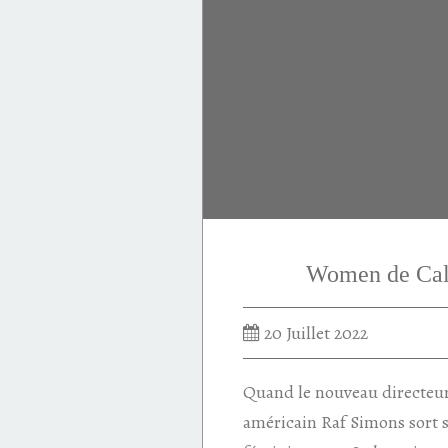
Masahiko Uotani
Shiseido
Serge Lutens
Élie Saab
Issey Miyake
Narciso Rodriguez
Women de Ca
20 Juillet 2022
Quand le nouveau directeur 
américain Raf Simons sort