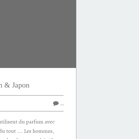
m & Japon
…
utilisent du parfum avec
 du tout ... Les hommes,