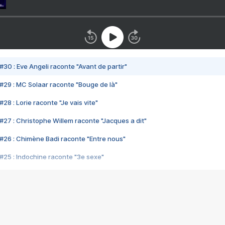
#30 : Eve Angeli raconte "Avant de partir"
#29 : MC Solaar raconte "Bouge de là"
28 : Lorie raconte "Je vais vite"
#27 : Christophe Willem raconte "Jacques a dit"
#26 : Chimène Badi raconte "Entre nous"
#25 : Indochine raconte "3e sexe"
#24 : Zaho raconte "C'est chelou"
#23 : Patrick Bruel raconte "Au café des délices"
#22 : Kyo raconte "Le chemin"