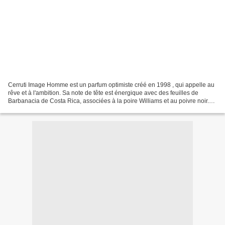
Cerruti Image Homme est un parfum optimiste créé en 1998 , qui appelle au
rêve et à l'ambition. Sa note de tête est énergique avec des feuilles de
Barbanacia de Costa Rica, associées à la poire Williams et au poivre noir.
La note de coeur pétillante formée...