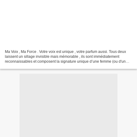
Ma Voix , Ma Force . Votre voix est unique , votre parfum aussi. Tous deux
laissent un sillage invisible mais mémorable , ils sont immédiatement
reconnaissables et composent la signature unique d’une femme (ou d'un
homme bien évidemment, mais on compte...