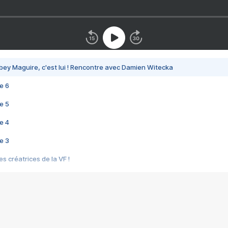
bey Maguire, c'est lui ! Rencontre avec Damien Witecka
e 6
e 5
e 4
e 3
s créatrices de la VF !
e 2
e 1
e Mektoub My Love arrive enfin ! Rencontre avec Shaïn Boumedine et Sal