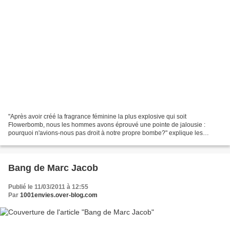
"Après avoir créé la fragrance féminine la plus explosive qui soit
Flowerbomb, nous les hommes avons éprouvé une pointe de jalousie :
pourquoi n'avions-nous pas droit à notre propre bombe?" explique les
créateurs néerlandais de la marque à propos de ce...
Bang de Marc Jacob
Publié le 11/03/2011 à 12:55
Par
1001envies.over-blog.com