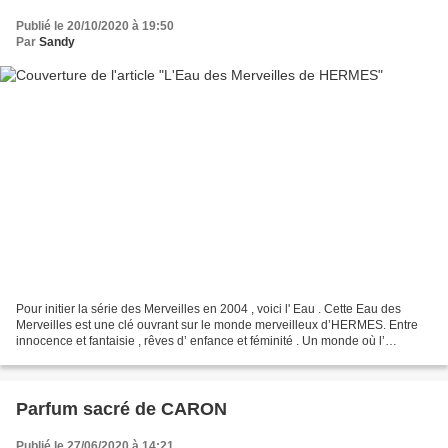
Publié le 20/10/2020 à 19:50
Par
Sandy
Pour initier la série des Merveilles en 2004 , voici l' Eau . Cette Eau des
Merveilles est une clé ouvrant sur le monde merveilleux d’HERMES. Entre
innocence et fantaisie , rêves d’ enfance et féminité . Un monde où l’
extraordinaire se révèle en plein...
Parfum sacré de CARON
Publié le 27/06/2020 à 14:21