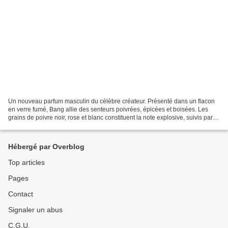
Un nouveau parfum masculin du célèbre créateur. Présenté dans un flacon
en verre fumé, Bang allie des senteurs poivrées, épicées et boisées. Les
grains de poivre noir, rose et blanc constituent la note explosive, suivis par la
chaleur du bois originel...
Hébergé par Overblog
Top articles
Pages
Contact
Signaler un abus
C.G.U.