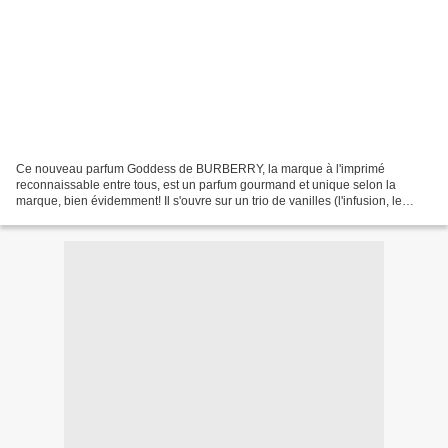
Ce nouveau parfum Goddess de BURBERRY, la marque à l'imprimé
reconnaissable entre tous, est un parfum gourmand et unique selon la
marque, bien évidemment! Il s'ouvre sur un trio de vanilles (l'infusion, le
caviar et l'absolu), audacieux et puissant ,...