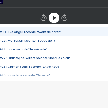
#30 : Eve Angeli raconte "Avant de partir"
#29 : MC Solaar raconte "Bouge de là"
28 : Lorie raconte "Je vais vite"
#27 : Christophe Willem raconte "Jacques a dit"
#26 : Chimène Badi raconte "Entre nous"
#25 : Indochine raconte "3e sexe"
#24 : Zaho raconte "C'est chelou"
#23 : Patrick Bruel raconte "Au café des délices"
#22 : Kyo raconte "Le chemin"