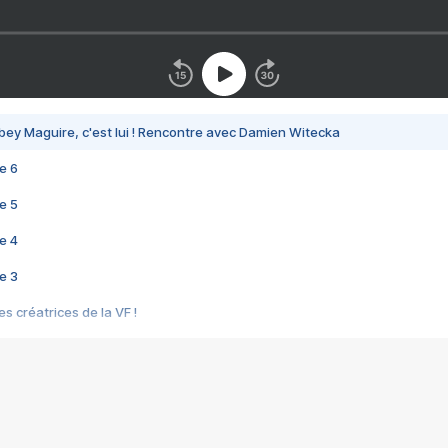
bey Maguire, c'est lui ! Rencontre avec Damien Witecka
e 6
e 5
e 4
e 3
s créatrices de la VF !
e 2
e 1
e Mektoub My Love arrive enfin ! Rencontre avec Shaïn Boumedine et Sal