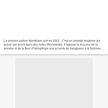
Le premier parfum Montblanc sort en 2001 . C'est un oriental moderne qui
prend son envol dans des notes étincelantes. Il oppose la douceur de la
pomme et de la fleur d'hélioptrope aux accents de frangipane à la fraîcheur
épicée du cardamone , de la cannelle...