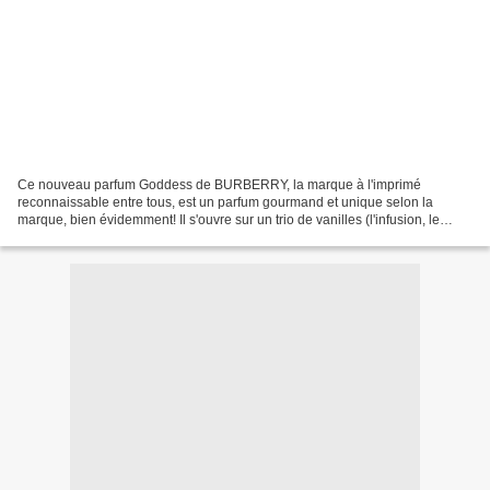
Ce nouveau parfum Goddess de BURBERRY, la marque à l'imprimé
reconnaissable entre tous, est un parfum gourmand et unique selon la
marque, bien évidemment! Il s'ouvre sur un trio de vanilles (l'infusion, le
caviar et l'absolu), audacieux et puissant ,...