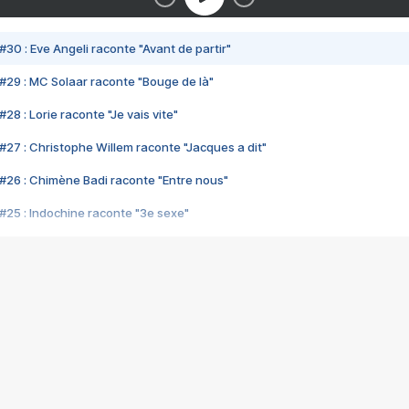
#30 : Eve Angeli raconte "Avant de partir"
#29 : MC Solaar raconte "Bouge de là"
28 : Lorie raconte "Je vais vite"
#27 : Christophe Willem raconte "Jacques a dit"
#26 : Chimène Badi raconte "Entre nous"
#25 : Indochine raconte "3e sexe"
#24 : Zaho raconte "C'est chelou"
#23 : Patrick Bruel raconte "Au café des délices"
#22 : Kyo raconte "Le chemin"
#21 : Nolwenn Leroy raconte "Cassé"
#20 : Patrick Hernandez raconte "Born to be alive"