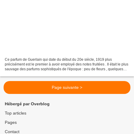
Ce parfum de Guerlain qui date du début du 20e siècle, 1919 plus
précisément est le premier à avoir employé des notes fruitées . Il était le plus
sauvage des parfums sophistiqués de l'époque : peu de fleurs , quelques
fruits , de la mousse de chêne et...
Page suivante >
Hébergé par Overblog
Top articles
Pages
Contact