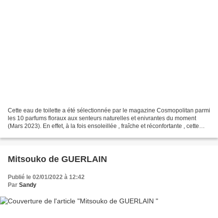
Cette eau de toilette a été sélectionnée par le magazine Cosmopolitan parmi
les 10 parfums floraux aux senteurs naturelles et enivrantes du moment
(Mars 2023). En effet, à la fois ensoleillée , fraîche et réconfortante , cette
création représente ces...
Mitsouko de GUERLAIN
Publié le 02/01/2022 à 12:42
Par
Sandy