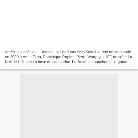
Après le succès de L'Homme , les parfums Yves Saint Laurent ont demandé
en 2009 à Anne Flipo, Dominique Ropion, Pierre Wargnye d'IFF, de créer La
Nuit de L’Homme à base de coumarine. Le flacon au bouchon hexagonal se
teinte de noir, le jus, proche se...