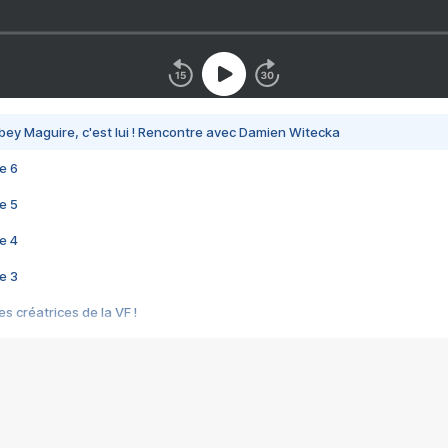
bey Maguire, c'est lui ! Rencontre avec Damien Witecka
e 6
e 5
e 4
e 3
s créatrices de la VF !
e 2
e 1
e Mektoub My Love arrive enfin ! Rencontre avec Shaïn Boumedine et Sal