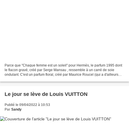
Parce que "Chaque femme est un soleil" pour Hermès, le parfum 1995 dont
le flacon gravé, créé par Serge Mansau , ressemble à un carré de soie
ondulant. C'est un parfum floral, créé par Maurice Roucel (qui a d'ailleurs
reçu le Prix Coty en tant que parfumeur...
Le jour se lève de Louis VUITTON
Publié le 09/04/2022 à 10:53
Par
Sandy