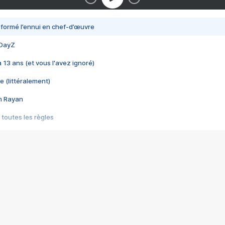
nsformé l’ennui en chef-d’œuvre
 DayZ
 a 13 ans (et vous l'avez ignoré)
e (littéralement)
im Rayan
 toutes les règles
s les jeux vidéo
us choquant de Rockstar ? - Le scandale BULLY
e plus moche de Steam
du RÊVE tourne au CAUCHEMAR
pendant 8 heures