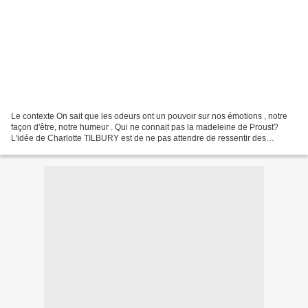
Le contexte On sait que les odeurs ont un pouvoir sur nos émotions , notre
façon d'être, notre humeur . Qui ne connait pas la madeleine de Proust?
L'idée de Charlotte TILBURY est de ne pas attendre de ressentir des
émotions après avoir senti un parfum,...