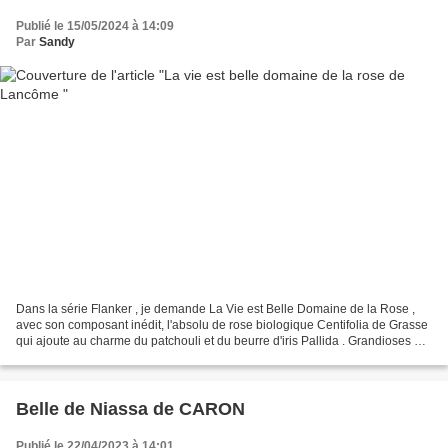
Publié le 15/05/2024 à 14:09
Par
Sandy
Dans la série Flanker , je demande La Vie est Belle Domaine de la Rose ,
avec son composant inédit, l'absolu de rose biologique Centifolia de Grasse
qui ajoute au charme du patchouli et du beurre d'iris Pallida . Grandioses et
complexes, ce type de composition...
Belle de Niassa de CARON
Publié le 22/04/2023 à 14:01