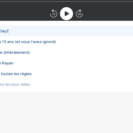
 DayZ
 a 13 ans (et vous l'avez ignoré)
e (littéralement)
im Rayan
 toutes les règles
s les jeux vidéo
us choquant de Rockstar ? - Le scandale BULLY
e plus moche de Steam
du RÊVE tourne au CAUCHEMAR
pendant 8 heures