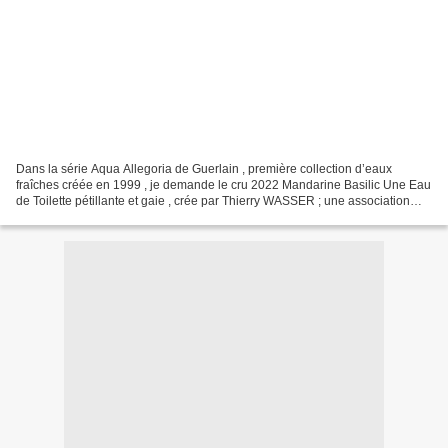
Dans la série Aqua Allegoria de Guerlain , première collection d’eaux
fraîches créée en 1999 , je demande le cru 2022 Mandarine Basilic Une Eau
de Toilette pétillante et gaie , crée par Thierry WASSER ; une association
quasi culinaire, singulière mais...