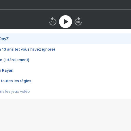
 DayZ
 a 13 ans (et vous l'avez ignoré)
e (littéralement)
im Rayan
 toutes les règles
s les jeux vidéo
us choquant de Rockstar ? - Le scandale BULLY
e plus moche de Steam
du RÊVE tourne au CAUCHEMAR