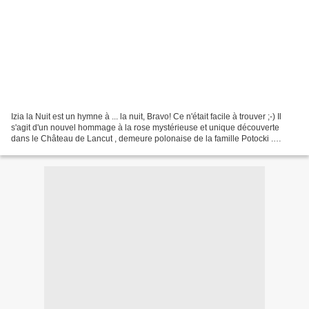
Izia la Nuit est un hymne à ... la nuit, Bravo! Ce n'était facile à trouver ;-) Il
s'agit d'un nouvel hommage à la rose mystérieuse et unique découverte
dans le Château de Lancut , demeure polonaise de la famille Potocki .
Inspiré bien évidemment par...