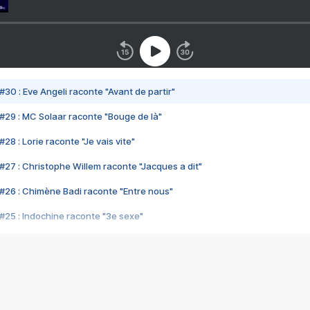
#30 : Eve Angeli raconte "Avant de partir"
#29 : MC Solaar raconte "Bouge de là"
28 : Lorie raconte "Je vais vite"
#27 : Christophe Willem raconte "Jacques a dit"
#26 : Chimène Badi raconte "Entre nous"
#25 : Indochine raconte "3e sexe"
#24 : Zaho raconte "C'est chelou"
#23 : Patrick Bruel raconte "Au café des délices"
#22 : Kyo raconte "Le chemin"