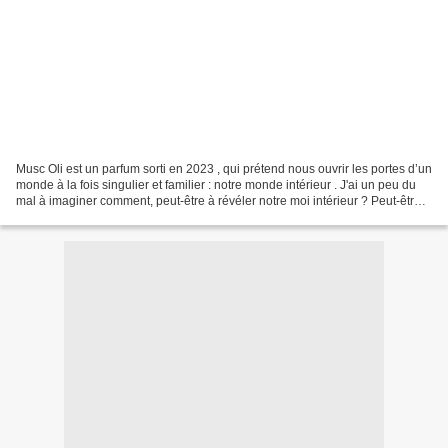
Musc Oli est un parfum sorti en 2023 , qui prétend nous ouvrir les portes d’un
monde à la fois singulier et familier : notre monde intérieur . J'ai un peu du
mal à imaginer comment, peut-être à révéler notre moi intérieur ? Peut-être
qu'en libérant une...