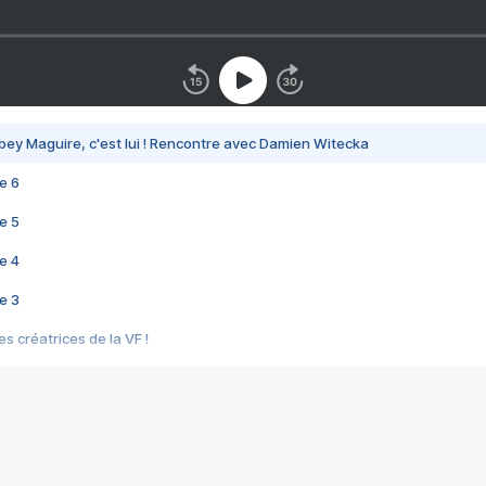
bey Maguire, c'est lui ! Rencontre avec Damien Witecka
e 6
e 5
e 4
e 3
s créatrices de la VF !
e 2
e 1
e Mektoub My Love arrive enfin ! Rencontre avec Shaïn Boumedine et Sal