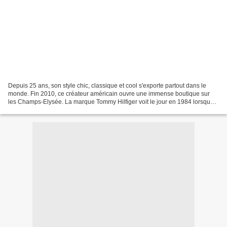
Depuis 25 ans, son style chic, classique et cool s'exporte partout dans le
monde. Fin 2010, ce créateur américain ouvre une immense boutique sur
les Champs-Elysée. La marque Tommy Hilfiger voit le jour en 1984 lorsque
le styliste américain Thomas (alias...