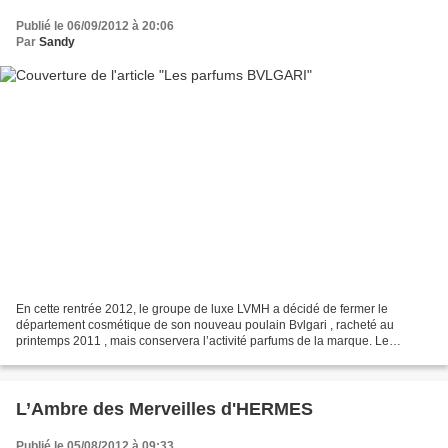
Publié le 06/09/2012 à 20:06
Par
Sandy
En cette rentrée 2012, le groupe de luxe LVMH a décidé de fermer le
département cosmétique de son nouveau poulain Bvlgari , racheté au
printemps 2011 , mais conservera l’activité parfums de la marque. Le
magazine Challenges, qui avait le premier lancé...
L’Ambre des Merveilles d'HERMES
Publié le 05/08/2012 à 09:33