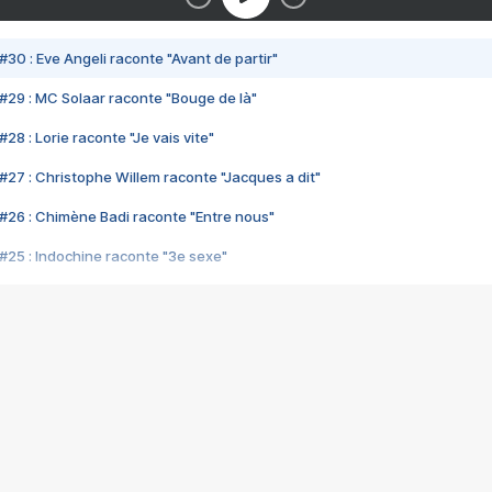
#30 : Eve Angeli raconte "Avant de partir"
#29 : MC Solaar raconte "Bouge de là"
28 : Lorie raconte "Je vais vite"
#27 : Christophe Willem raconte "Jacques a dit"
#26 : Chimène Badi raconte "Entre nous"
#25 : Indochine raconte "3e sexe"
#24 : Zaho raconte "C'est chelou"
#23 : Patrick Bruel raconte "Au café des délices"
#22 : Kyo raconte "Le chemin"
#21 : Nolwenn Leroy raconte "Cassé"
#20 : Patrick Hernandez raconte "Born to be alive"