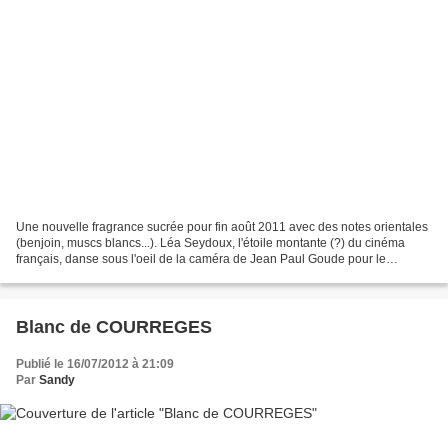
Une nouvelle fragrance sucrée pour fin août 2011 avec des notes orientales
(benjoin, muscs blancs...). Léa Seydoux, l'étoile montante (?) du cinéma
français, danse sous l'oeil de la caméra de Jean Paul Goude pour le
lancement du clip. Imaginée par Daniela...
Blanc de COURREGES
Publié le 16/07/2012 à 21:09
Par
Sandy