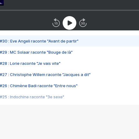
#30 : Eve Angeli raconte "Avant de partir"
#29 : MC Solaar raconte "Bouge de là"
28 : Lorie raconte "Je vais vite"
#27 : Christophe Willem raconte "Jacques a dit"
#26 : Chimène Badi raconte "Entre nous"
#25 : Indochine raconte "3e sexe"
#24 : Zaho raconte "C'est chelou"
#23 : Patrick Bruel raconte "Au café des délices"
#22 : Kyo raconte "Le chemin"