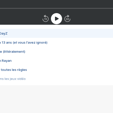
 DayZ
 a 13 ans (et vous l'avez ignoré)
e (littéralement)
im Rayan
 toutes les règles
s les jeux vidéo
us choquant de Rockstar ? - Le scandale BULLY
e plus moche de Steam
du RÊVE tourne au CAUCHEMAR