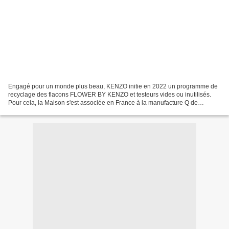
Engagé pour un monde plus beau, KENZO initie en 2022 un programme de
recyclage des flacons FLOWER BY KENZO et testeurs vides ou inutilisés.
Pour cela, la Maison s'est associée en France à la manufacture Q de
Bouteilles * pour offrir une seconde vie à...