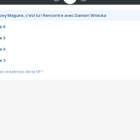
bey Maguire, c'est lui ! Rencontre avec Damien Witecka
e 6
e 5
e 4
e 3
s créatrices de la VF !
e 2
e 1
e Mektoub My Love arrive enfin ! Rencontre avec Shaïn Boumedine et Sal
i : après Toni en famille
elle réalise le bouleversant Dites lui que je l'aime
ais ! Rencontre autour de Vie privée de Rebecca Zlotowski