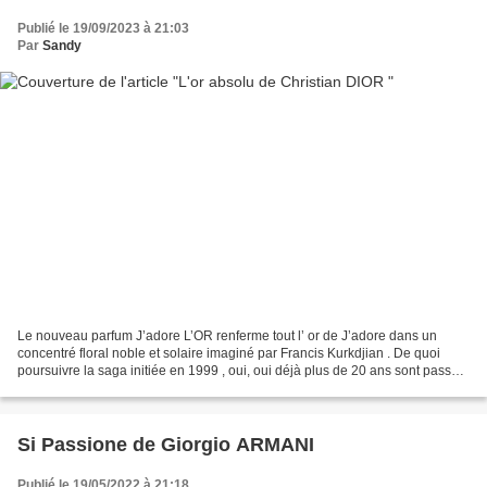
Publié le 19/09/2023 à 21:03
Par
Sandy
Le nouveau parfum J’adore L’OR renferme tout l’ or de J’adore dans un
concentré floral noble et solaire imaginé par Francis Kurkdjian . De quoi
poursuivre la saga initiée en 1999 , oui, oui déjà plus de 20 ans sont passés!
Avec Charlize Theron fidèle...
Si Passione de Giorgio ARMANI
Publié le 19/05/2022 à 21:18