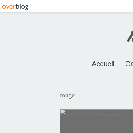
Accueil
Ca
rouge
2017
Maurice Roucel