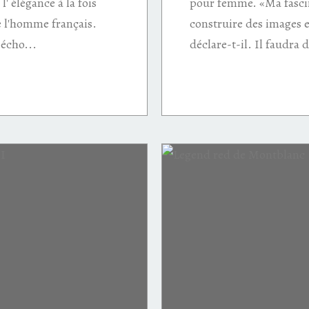
 élégance à la fois
pour femme. «Ma fascina
e l'homme français.
construire des images e
 écho...
déclare-t-il. Il faudra d