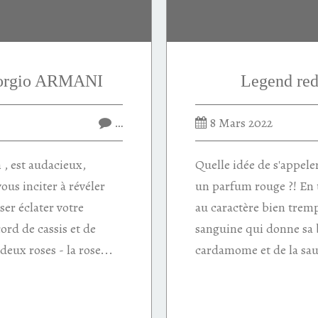
Giorgio ARMANI
Legend red
…
8 Mars 2022
, est audacieux,
Quelle idée de s'appele
ous inciter à révéler
un parfum rouge ?! En t
sser éclater votre
au caractère bien tremp
ord de cassis et de
sanguine qui donne sa b
eux roses - la rose...
cardamome et de la saug