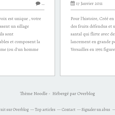
…
17 Janvier 2011
oix est unique , votre
Pour l'histoire, Créé en
ssent un sillage
des fruits défendus et 
ils sont
santal qui flirte avec d
bles et composent la
lancement en grande p
emme (ou d'un homme
Versailles en 1991 figur
Thème Noodle - Hébergé par
Overblog
tuit sur Overblog
Top articles
Contact
Signaler un abus