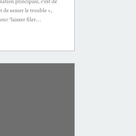
tion principale, c'est de
t de semer le trouble »,
onc "laisser filer...