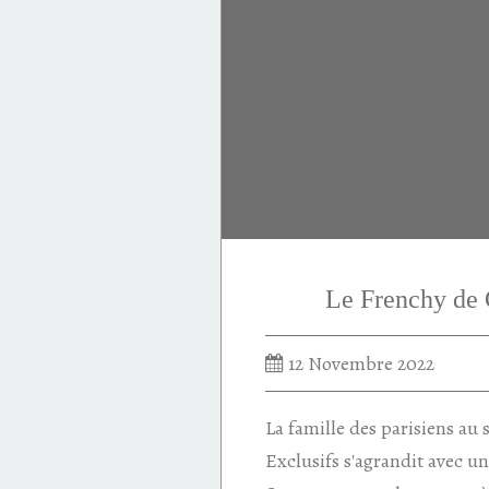
Jean-Charles de Castelbajac
Beautiful Day
amande
orange amère
héliotrope
muguet
Le Frenchy d
12 Novembre 2022
La famille des parisiens au s
Exclusifs s'agrandit avec u