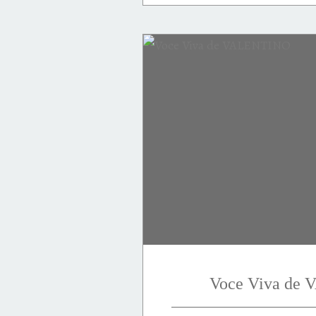
santal
fruits
rouge
1989
capiteux
château de Versailles
Samsara
Sanscrit
Voce Viva de