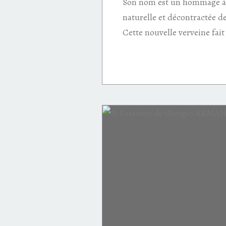
Son nom est un hommage à l'
naturelle et décontractée d
Cette nouvelle verveine fait
rouge
Legend
Montblanc
Red
caractère
orange sanguine
cardamome