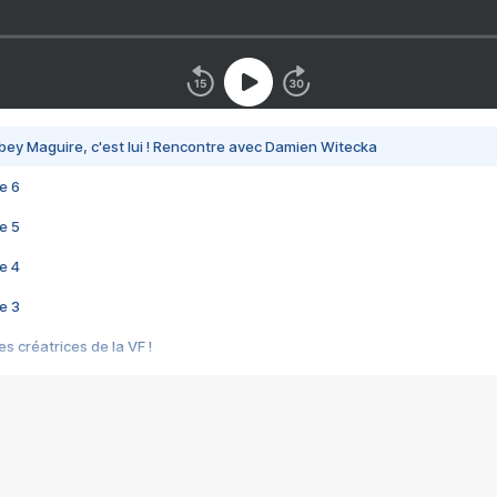
bey Maguire, c'est lui ! Rencontre avec Damien Witecka
e 6
e 5
e 4
e 3
s créatrices de la VF !
e 2
e 1
e Mektoub My Love arrive enfin ! Rencontre avec Shaïn Boumedine et Sal