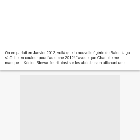
On en parlait en Janvier 2012, voilà que la nouvelle égérie de Balenciaga
s'affiche en couleur pour l'automne 2012! J'avoue que Charlotte me
manque.... Kristen Stewar fleurit ainsi sur les abris bus en affichant une
attitude quelque peu rebelle sur le...