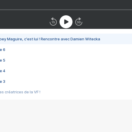
bey Maguire, c'est lui ! Rencontre avec Damien Witecka
e 6
e 5
e 4
e 3
s créatrices de la VF !
e 2
e 1
e Mektoub My Love arrive enfin ! Rencontre avec Shaïn Boumedine et Sal