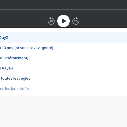
 DayZ
 a 13 ans (et vous l'avez ignoré)
e (littéralement)
im Rayan
 toutes les règles
s les jeux vidéo
us choquant de Rockstar ? - Le scandale BULLY
e plus moche de Steam
du RÊVE tourne au CAUCHEMAR