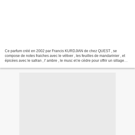
Ce parfum créé en 2002 par Francis KURDJIAN de chez QUEST , se
compose de notes fraiches avec le vétiver , les feuilles de mandarinier , et
épicées avec le safran , l' ambre , le musc et le cèdre pour offrir un sillage
boisé sensuel et magnétique à toute...