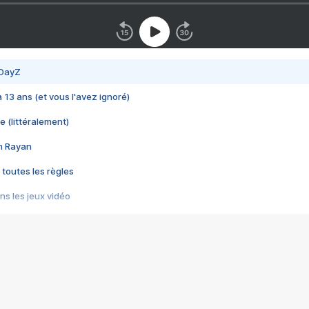
 DayZ
 a 13 ans (et vous l'avez ignoré)
e (littéralement)
im Rayan
 toutes les règles
s les jeux vidéo
us choquant de Rockstar ? - Le scandale BULLY
e plus moche de Steam
du RÊVE tourne au CAUCHEMAR
pendant 8 heures