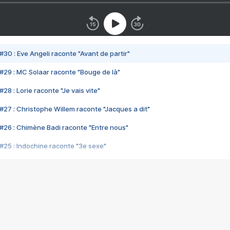
#30 : Eve Angeli raconte "Avant de partir"
#29 : MC Solaar raconte "Bouge de là"
28 : Lorie raconte "Je vais vite"
#27 : Christophe Willem raconte "Jacques a dit"
#26 : Chimène Badi raconte "Entre nous"
#25 : Indochine raconte "3e sexe"
#24 : Zaho raconte "C'est chelou"
#23 : Patrick Bruel raconte "Au café des délices"
#22 : Kyo raconte "Le chemin"
#21 : Nolwenn Leroy raconte "Cassé"