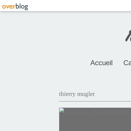
Accueil
Ca
thierry mugler
club des créateurs de beauté
lychee