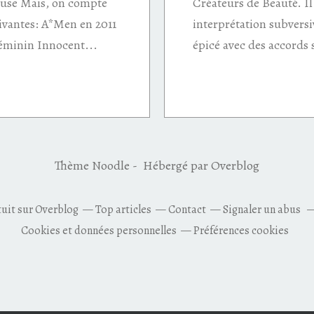
 Muse Mais, on compte
Créateurs de Beauté. Il
uivantes: A*Men en 2011
interprétation subversi
éminin Innocent...
épicé avec des accords 
Thème Noodle - Hébergé par
Overblog
tuit sur Overblog
Top articles
Contact
Signaler un abus
Cookies et données personnelles
Préférences cookies