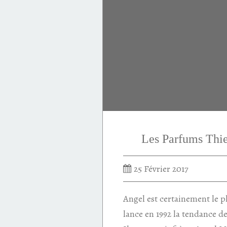
raisin
rose
Innocent rock
Thierry MUGLER
1998
Laurent Bruyere
Les Parfums Th
25 Février 2017
Angel est certainement le p
lance en 1992 la tendance 