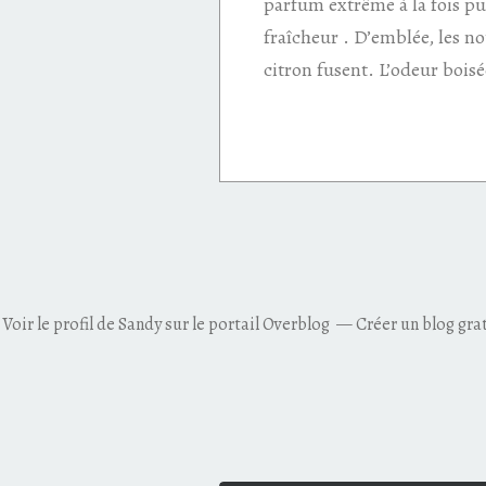
parfum extrême à la fois pu
fraîcheur . D’emblée, les n
citron fusent. L’odeur boisée
Voir le profil de
Sandy
sur le portail Overblog
Créer un blog gra