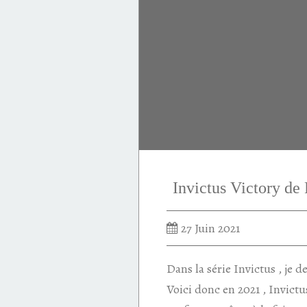
Matt Damon
Rabanne
Cédric Ragot
Invictus
Anne Flipo
Dominique Ropion
Invictus Victory 
27 Juin 2021
Dans la série Invictus , je d
Voici donc en 2021 , Invictus