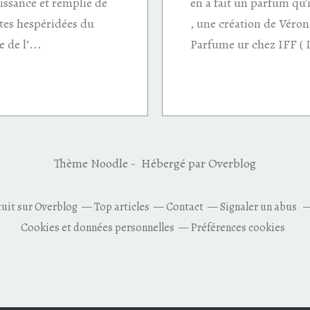
issance et remplie de
en a fait un parfum qu'il
otes hespéridées du
, une création de Véro
 de l’...
Parfume ur chez IFF ( I
Thème Noodle - Hébergé par
Overblog
tuit sur Overblog
Top articles
Contact
Signaler un abus
Cookies et données personnelles
Préférences cookies