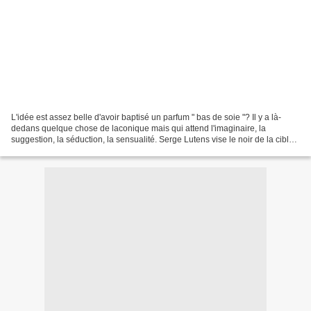
L'idée est assez belle d'avoir baptisé un parfum " bas de soie "? Il y a là-
dedans quelque chose de laconique mais qui attend l'imaginaire, la
suggestion, la séduction, la sensualité. Serge Lutens vise le noir de la cible:
il sait que le parfum est une...