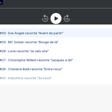
#30 : Eve Angeli raconte "Avant de partir"
#29 : MC Solaar raconte "Bouge de là"
28 : Lorie raconte "Je vais vite"
#27 : Christophe Willem raconte "Jacques a dit"
#26 : Chimène Badi raconte "Entre nous"
#25 : Indochine raconte "3e sexe"
#24 : Zaho raconte "C'est chelou"
#23 : Patrick Bruel raconte "Au café des délices"
#22 : Kyo raconte "Le chemin"