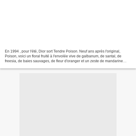
En 1994 , pour l'été, Dior sort Tendre Poison. Neuf ans après l'original,
Poison, voici un floral fruité à l'envolée vive de galbanum, de santal, de
freesia, de baies sauvages, de fleur d'oranger et un zeste de mandarine
mêlé à la vanille. Le tout est...