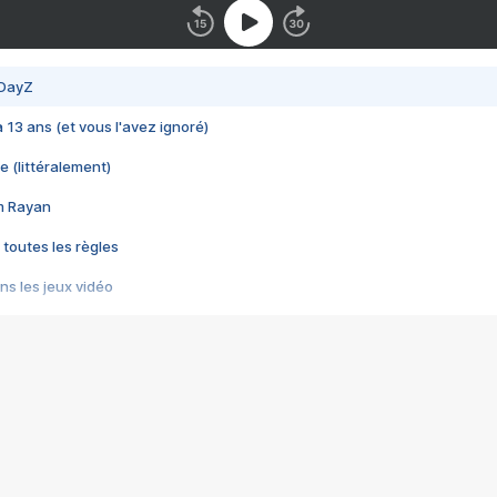
 DayZ
 a 13 ans (et vous l'avez ignoré)
e (littéralement)
im Rayan
 toutes les règles
s les jeux vidéo
us choquant de Rockstar ? - Le scandale BULLY
e plus moche de Steam
du RÊVE tourne au CAUCHEMAR
pendant 8 heures
it… à tort