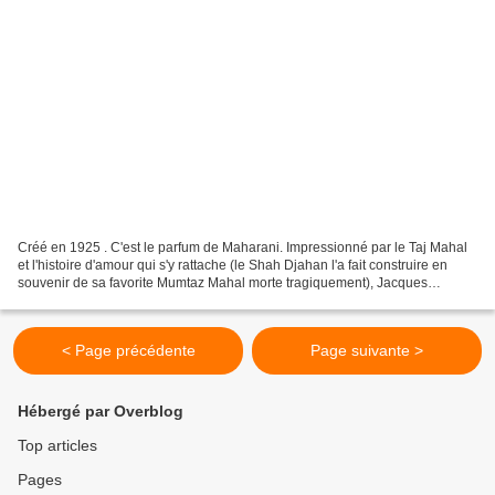
Créé en 1925 . C'est le parfum de Maharani. Impressionné par le Taj Mahal
et l'histoire d'amour qui s'y rattache (le Shah Djahan l'a fait construire en
souvenir de sa favorite Mumtaz Mahal morte tragiquement), Jacques
Guerlain crée son parfum auquel il...
< Page précédente
Page suivante >
Hébergé par Overblog
Top articles
Pages