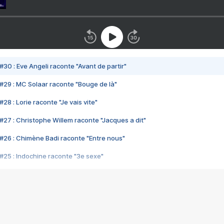
#30 : Eve Angeli raconte "Avant de partir"
#29 : MC Solaar raconte "Bouge de là"
28 : Lorie raconte "Je vais vite"
#27 : Christophe Willem raconte "Jacques a dit"
#26 : Chimène Badi raconte "Entre nous"
#25 : Indochine raconte "3e sexe"
#24 : Zaho raconte "C'est chelou"
#23 : Patrick Bruel raconte "Au café des délices"
#22 : Kyo raconte "Le chemin"