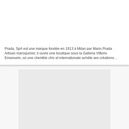
Prada, SpA est une marque fondée en 1913 à Milan par Mario Prada .
Artisan maroquinier, il ouvre une boutique sous la Galleria Vittorio
Emanuele, où une clientèle chic et internationale achète ses créations.
Petite fille du fondateur, Miuccia Prada ,...