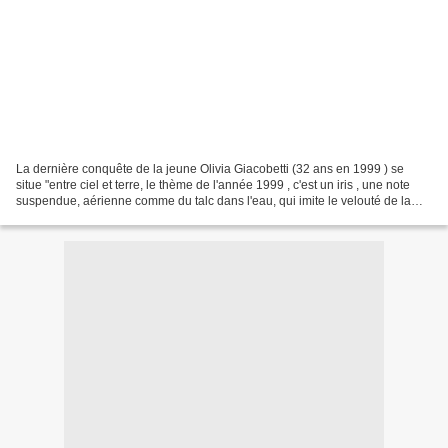
La dernière conquête de la jeune Olivia Giacobetti (32 ans en 1999 ) se
situe "entre ciel et terre, le thème de l'année 1999 , c'est un iris , une note
suspendue, aérienne comme du talc dans l'eau, qui imite le velouté de la
peau. Ça sent le lin , c'est...