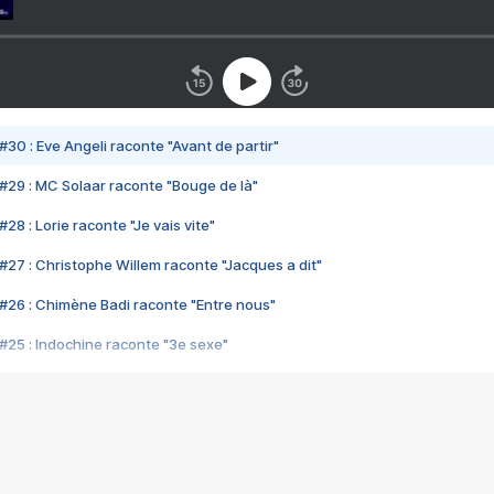
#30 : Eve Angeli raconte "Avant de partir"
#29 : MC Solaar raconte "Bouge de là"
28 : Lorie raconte "Je vais vite"
#27 : Christophe Willem raconte "Jacques a dit"
#26 : Chimène Badi raconte "Entre nous"
#25 : Indochine raconte "3e sexe"
#24 : Zaho raconte "C'est chelou"
#23 : Patrick Bruel raconte "Au café des délices"
#22 : Kyo raconte "Le chemin"